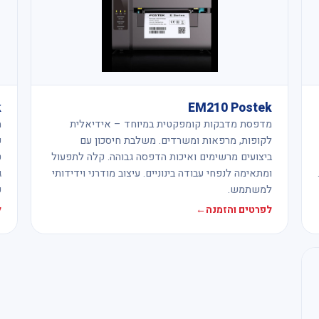
k
EM210 Postek
מדפסת מדבקות קומפקטית במיוחד – אידיאלית
מ
לקופות, מרפאות ומשרדים. משלבת חיסכון עם
ק
ביצועים מרשימים ואיכות הדפסה גבוהה. קלה לתפעול
ט
ומתאימה לנפחי עבודה בינוניים. עיצוב מודרני וידידותי
ג
למשתמש.
פ
לפרטים והזמנה
←
ל